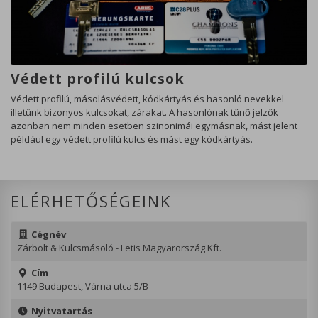
oldal megfelelő működéséhez, mint a
munkamenet (session) süti.
Mérési sütik
Védett profilú kulcsok
Olyan sütik, amelyek segítenek
megismerni számunkra a weboldal
Védett profilú, másolásvédett, kódkártyás és hasonló nevekkel
látogatottságát, használati szokásait.
illetünk bizonyos kulcsokat, zárakat. A hasonlónak tűnő jelzők
azonban nem minden esetben szinonimái egymásnak, mást jelent
például egy védett profilú kulcs és mást egy kódkártyás.
ELÉRHETŐSÉGEINK
Cégnév
Zárbolt & Kulcsmásoló - Letis Magyarország Kft.
Cím
1149 Budapest, Várna utca 5/B
Nyitvatartás