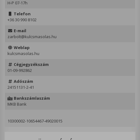
H-P 07-17h
Telefon
+36 30 990 8102
E-mail
zarbolt@kulcsmasolas.hu
Weblap
kulcsmasolas.hu
Cégjegyzékszám
01-09-992862
Adószám
24151131-2-41
Bankszámlaszám
MKB Bank
10300002-10654467-49020015