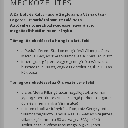
MEGKÖZELÍTÉS
A Zárbolt és Kulcsmásoló Zuglóban, a Várna utca -
Fogarasi út sarkától 50m-re található.
Autóval és tömegközlekedéssel egyaránt jól
megközelíthető minden irányból.
Tömegközlekedéssel a Hungária krt. felől:
a Puskás Ferenc Stadion megállónál áll meg a 2-es
Metró, a 1-es, és 41-es Villamos, és a 77-es Trolibusz
innen gyalog 5 perc, vagy egy megálló a Várna utcai
buszmegálló (80-as, vagy a 80A trolibusz, ill. a 130-as
kék busz
Tömegközlekedéssel az Örs vezér tere felől:
a 2-es Metró Pillangó utcai megállójától, ahonnan
gyalog 5 perc (keresztül a Pillangó parkon a Fogarasi
útra és innen nyílik a Várna utca)
szintén ebből az irányból a Pongrátz Gergely téri
villamosmegállótól, ahol a 3-as, a 62-es és 62A jelzésű
villamos jár; innen a 80-as, vagy a 80A jelzésű
Trolibusszal a Várna utcai megállóig kell jönni