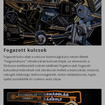
Fogazott kulcsok
Fogazott kulcs alatt a sokszor biztonsági kulcs néven illetett
"hagyományos" cilinderzárak kulcsait értjük, az elnevezés a
fűrészre emlékeztető szárán található fogakra utal. Fogazott
kulcsokkal működnek sok cilinderzár mellett a bútorzárak, motorok,
robogók többsége, tetőcsomagtartók, motor oldaldobozok, hajók,
újabb postaládák és számos autó zárjai.