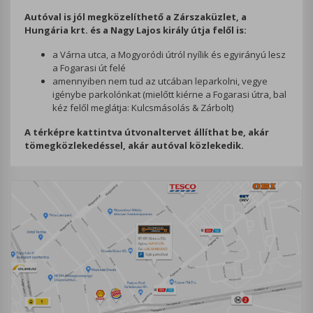
Autóval is jól megközelíthető a Zárszaküzlet, a
Hungária krt. és a Nagy Lajos király útja felől is:
a Várna utca, a Mogyoródi útról nyílik és egyirányú lesz
a Fogarasi út felé
amennyiben nem tud az utcában leparkolni, vegye
igénybe parkolónkat (mielőtt kiérne a Fogarasi útra, bal
kéz felől meglátja: Kulcsmásolás & Zárbolt)
A térképre kattintva útvonaltervet állíthat be, akár
tömegközlekedéssel, akár autóval közlekedik.