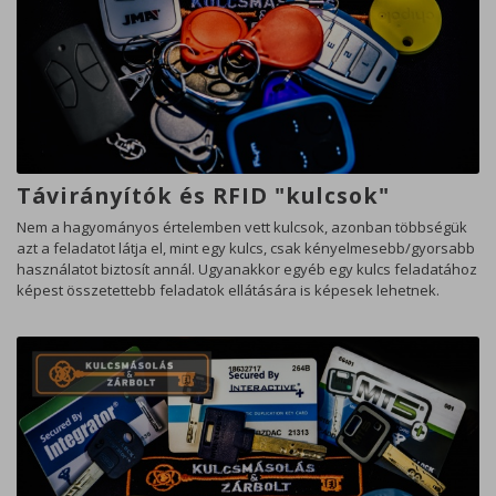
Távirányítók és RFID "kulcsok"
Nem a hagyományos értelemben vett kulcsok, azonban többségük
azt a feladatot látja el, mint egy kulcs, csak kényelmesebb/gyorsabb
használatot biztosít annál. Ugyanakkor egyéb egy kulcs feladatához
képest összetettebb feladatok ellátására is képesek lehetnek.
Alapvető sütik (kötelező)
Olyan sütik, amelyek szükségesek az