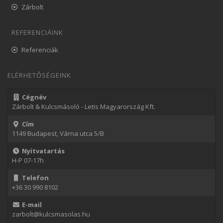
Zárbolt
REFERENCIÁINK
Referenciák
ELÉRHETŐSÉGEINK
Cégnév
Zárbolt & Kulcsmásoló - Letis Magyarország Kft.
Cím
1149 Budapest, Várna utca 5/B
Nyitvatartás
H-P 07-17h
Telefon
+36 30 990 8102
E-mail
zarbolt@kulcsmasolas.hu