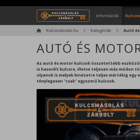
Információk
Kulcsm
Kulcsmásolás.hu
Kategóriák
Autó és
AUTÓ ÉS MOTO
Az autó és motor kulcsok összetettebb eszközö
is hasonlít kulcsra, illetve teljesen más módon t
olyanok is melyek kinézetre teljes mértékig egy
ténylegesen "csak" egyszerű kulcsok.