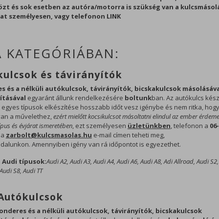
közt és sok esetben az autóra/motorra is szükség van a kulcsmásol
at személyesen, vagy telefonon LINK
A KATEGÓRIÁBAN:
Alapvető sütik (kötelező)
Olyan sütik, amelyek szükségesek az
ulcsok és távirányítók
oldal megfelelő működéséhez, mint a
munkamenet (session) süti.
s és a nélküli autókulcsok, távirányítók, bicskakulcsok másolásáva
vításával
egyaránt állunk rendelkezésére
boltunk
ban. Az autókulcs kész
, egyes típusok elkészítése hosszabb időt vesz igénybe és nem ritka, hog
Mérési sütik
van a művelethez,
ezért mielőtt kocsikulcsot másoltatni elindul az ember érdem
Olyan sütik, amelyek segítenek
ípus és évjárat ismeretében
, ezt személyesen
üzletünkben
, telefonon a
06-
megismerni számunkra a weboldal
 a
zarbolt@kulcsmasolas.hu
e-mail címen teheti meg,
dalunkon. Amennyiben igény van rá időpontot is egyezethet.
látogatottságát, használati szokásait.
 Audi típusok:
Audi A2, Audi A3, Audi A4, Audi A6, Audi A8, Adi Allroad, Audi S2,
 Audi S8, Audi TT
Autókulcsok
nderes és a nélküli autókulcsok, távirányítók, bicskakulcsok