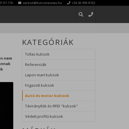
P 07-17h
zarbolt@kulcsmasolas.hu
+36 30 990 8102
KATEGÓRIÁK
KERESÉS
Tollas kulcsok
án nem
vannak
Referenciák
ik
Lapon mart kulcsok
Fogazott kulcsok
Autó és motor kulcsok
Távirányítók és RFID "kulcsok"
Védett profilú kulcsok