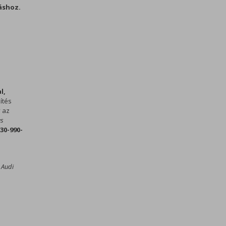
áshoz.
l,
ítés
y az
es
30-990-
 Audi