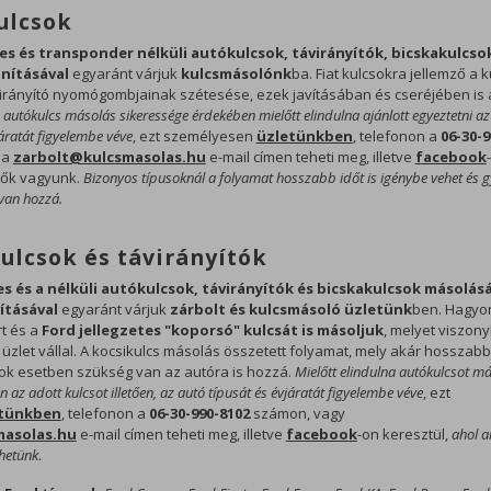
ulcsok
es és transponder nélküli autókulcsok, távirányítók, bicskakulcso
anításával
egyaránt várjuk
kulcsmásolónk
ba. Fiat kulcsokra jellemző a 
irányító nyomógombjainak szétesése, ezek javításában és cseréjében is 
 autókulcs másolás sikeressége érdekében mielőtt elindulna ajánlott egyeztetni az
áratát figyelembe véve
, ezt személyesen
üzletünkben
, telefonon a
06-30-9
 a
zarbolt@kulcsmasolas.hu
e-mail címen teheti meg, illetve
facebook
etők vagyunk.
Bizonyos típusoknál a folyamat hosszabb időt is igénybe vehet és 
 van hozzá.
ulcsok és távirányítók
s és a nélküli autókulcsok, távirányítók és bicskakulcsok másolásá
vításával
egyaránt várjuk
zárbolt és kulcsmásoló üzletünk
ben. Hagy
rt és a
Ford jellegzetes "koporsó" kulcsát is másoljuk
, melyet viszony
zlet vállal. A kocsikulcs másolás összetett folyamat, mely akár hosszabb 
ok esetben szükség van az autóra is hozzá.
Mielőtt elindulna autókulcsot má
n az adott kulcsot illetően, az autó típusát és évjáratát figyelembe véve
, ezt
tünkben
, telefonon a
06-30-990-8102
számon, vagy
masolas.hu
e-mail címen teheti meg, illetve
facebook
-on keresztül,
ahol a
thetünk
.