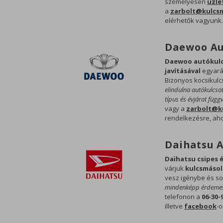
személyesen
üzle
a
zarbolt@kulcs
elérhetők vagyunk.
Daewoo Au
Daewoo autókulcs
javításával
egyará
Bizonyos kocsikulc
elindulna autókulcso
típus és évjárat füg
vagy a
zarbolt@k
rendelkezésre, aho
Daihatsu 
Daihatsu csipes é
várjuk
kulcsmáso
vesz igénybe és so
mindenképp érdemes 
telefonon a
06-30-
illetve
facebook
-o