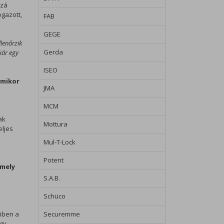
zzá
ogazott,
FAB
GEGE
lenőrzik
Gerda
kár egy
ISEO
amikor
JMA
MCM
ak
Mottura
eljes
Mul-T-Lock
Potent
 mely
S.A.B.
Schüco
Securemme
yiben a
agy