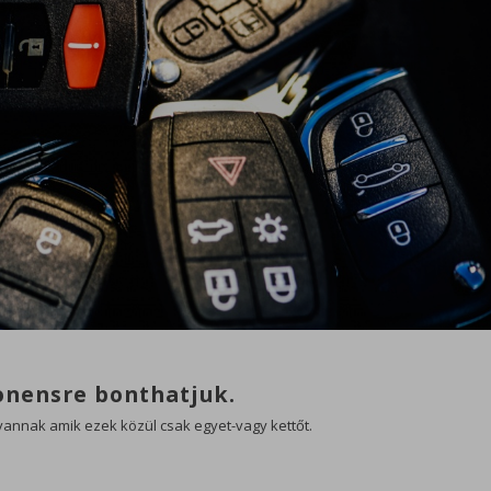
onensre bonthatjuk.
annak amik ezek közül csak egyet-vagy kettőt.