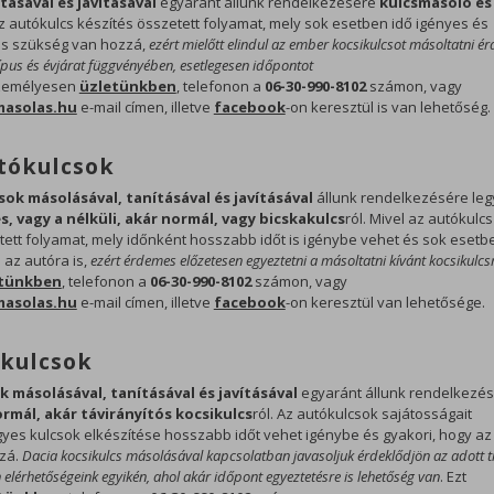
tásával és javításával
egyaránt állunk rendelkezésére
kulcsmásoló és
z autókulcs készítés összetett folyamat, mely sok esetben idő igényes és
is szükség van hozzá,
ezért mielőtt elindul az ember kocsikulcsot másoltatni é
ípus és évjárat függvényében, esetlegesen időpontot
zemélyesen
üzletünkben
, telefonon a
06-30-990-8102
számon, vagy
masolas.hu
e-mail címen, illetve
facebook
-on keresztül is van lehetőség.
tókulcsok
ok másolásával, tanításával és javításával
állunk rendelkezésére leg
s, vagy a nélküli, akár normál, vagy bicskakulcs
ról. Mivel az autókulcs
ett folyamat, mely időnként hosszabb időt is igénybe vehet és sok esetb
az autóra is,
ezért érdemes előzetesen egyeztetni a másoltatni kívánt kocsikulcs
tünkben
, telefonon a
06-30-990-8102
számon, vagy
masolas.hu
e-mail címen, illetve
facebook
-on keresztül van lehetősége.
ókulcsok
 másolásával, tanításával és javításával
egyaránt állunk rendelkezé
rmál, akár távirányítós kocsikulcs
ról. Az autókulcsok sajátosságait
yes kulcsok elkészítése hosszabb időt vehet igénybe és gyakori, hogy az
zzá.
Dacia kocsikulcs másolásával kapcsolatban javasoljuk érdeklődjön az adott t
elérhetőségeink egyikén, ahol akár időpont egyeztetésre is lehetőség van
. Ezt