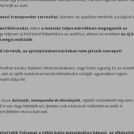
l leáll az autó.
mazó transponder tartozhat
, ilyenkor az autóban mindnek a kódja el 
ást/klónozást
, mikor
a másolat teljes mértékben megegyezik az
egy teljesen új kód kerül feltanításra az autóhoz, ebben az esetben
az új 
el mégis működik
.
l történik, az ajtónyitásban/zárásban nem játszik szerepet!
kedhet a kulcs fejében, lehet bicskakulcs, vagy külön egység. Ez az esete
 ami az ajtók nyitására/riasztó kiiktatására szolgál, ugyanakkor egyes
yító oldja fel.
k össze,
kulcsszár, transponder és távirányító,
régebbi modelleknél még nincs
is van, hogy kiiktatják azt, ilyenkor csak a kulcsszár működteti az autót. A
m feltétlen része a kulcsnak.
zetettebb folyamat a többi kulcs másolásához képest, az elkészíté