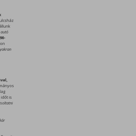
k
kulcsház
állunk
 autó
90-
-on
gyakran
val,
ományos
lag
időt is
soltatni
kár