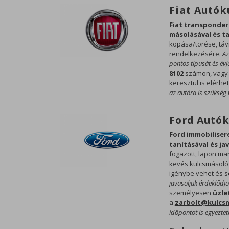
Fiat Autók
Fiat transponder
másolásával és t
kopása/törése, táv
rendelkezésére.
Az
pontos típusát és évj
8102
számon, vagy
keresztül is elérh
az autóra is szükség
Ford Autók
Ford immobilisere
tanításával és ja
fogazott, lapon ma
kevés kulcsmásoló ü
igénybe vehet és s
javasoljuk érdeklődjö
személyesen
üzle
a
zarbolt@kulcs
időpontot is egyezte