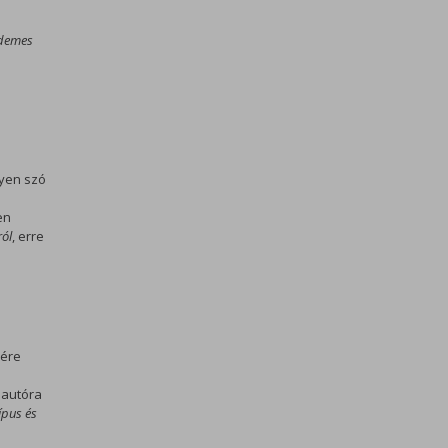
rdemes
yen szó
en
ról
, erre
sére
 autóra
ípus és