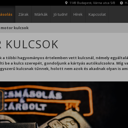
1149 Budapest, Várna utca 5/B
H-
ásolás
Zárak
Márkák
Jó tudni!
Hírek
Kapcsolat
 motor kulcsok
R KULCSOK
Bezárás
k a többi hagyományos értelemben vett kulcsnál, némely egyáltal
ölti be a kulcs szerepét, gondoljunk a kártyás autókulcsokra. Míg 
 egyszerű kulcsnak tűnnek, holott nem azok és akadnak olyan is am