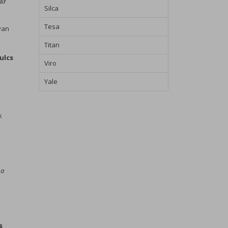
Silca
Tesa
van
Titan
kulcs
Viro
Yale
k
 a
s