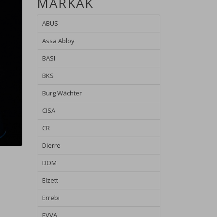
MÁRKÁK
ABUS
Assa Abloy
BASI
BKS
Burg Wächter
CISA
CR
Dierre
DOM
Elzett
Errebi
EVVA