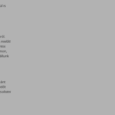
l is
s
ról.
,
mielőtt
ntos
mon,
állunk
ánt
időt
soltatni