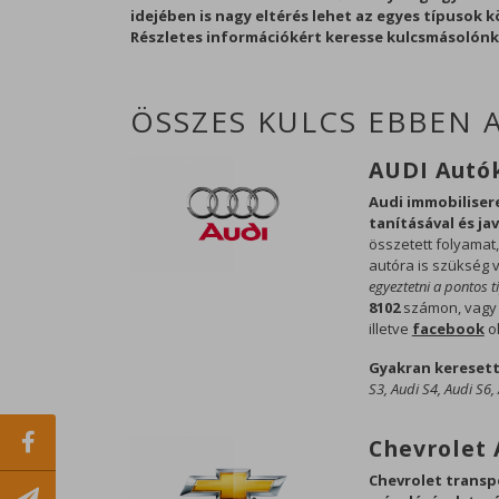
idejében is nagy eltérés lehet az egyes típusok 
Részletes információkért keresse kulcsmásolónk
ÖSSZES KULCS EBBEN 
AUDI Autók
Audi immobilisere
tanításával és ja
összetett folyamat
autóra is szükség 
egyeztetni a pontos t
8102
számon, vagy
illetve
facebook
ol
Gyakran keresett
S3, Audi S4, Audi S6,
Chevrolet 
Chevrolet transpo