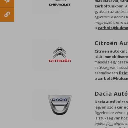
másolásával, taní
zárboltunk
ban. A
gyakran az autóra 
egyeztetni a pontos t
megbeszélni,
erre s
a
zarbolt@kulcs
Citroën Au
Citroen autókulcs
akár
immobilisere
másolás egy összet
szükség van hozzá 
személyesen
üzle
a
zarbolt@kulcs
Dacia Aut
Dacia autókulcsok
legyen szó
akár no
figyelembe véve eg
is szükség van ho
évjárat függvényében 