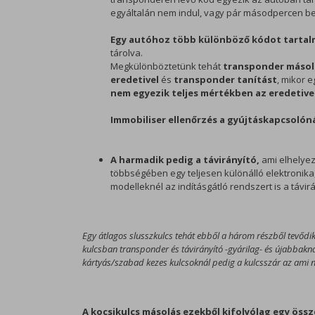
egyáltalán nem indul, vagy pár másodpercen belü
Egy autóhoz több különböző kódot tartal
tárolva.
Megkülönböztetünk tehát
transponder másol
eredetivel
és
transponder tanítást
, mikor 
nem egyezik teljes mértékben az eredetiv
Immobiliser ellenőrzés a gyújtáskapcsolóná
A harmadik pedig a távirányító,
ami elhelyez
többségében egy teljesen különálló elektronika,
modelleknél az indításgátló rendszert is a távirán
Egy átlagos slusszkulcs tehát ebből a három részből tevődi
kulcsban transponder és távirányító -gyárilag- és újabbaknál 
kártyás/szabad kezes kulcsoknál pedig a kulcsszár az ami ne
A kocsikulcs másolás ezekből kifolyólag egy öss