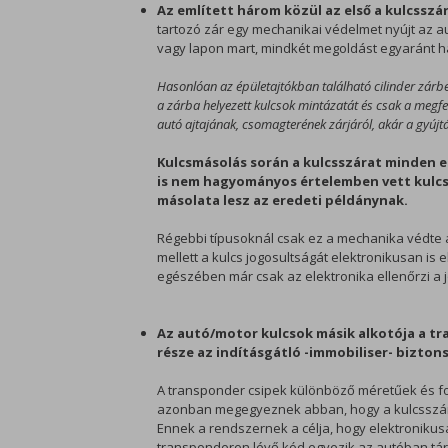
Az említett három közül az első a kulcsszár
tartozó zár egy mechanikai védelmet nyújt az autó
vagy lapon mart, mindkét megoldást egyaránt h
Hasonlóan az épületajtókban található cilinder zárb
a zárba helyezett kulcsok mintázatát és csak a megfel
autó ajtajának, csomagterének zárjáról, akár a gyújt
Kulcsmásolás során a kulcsszárat minden e
is nem hagyományos értelemben vett kulcs
másolata lesz az eredeti példánynak.
Régebbi típusoknál csak ez a mechanika védte 
mellett a kulcs jogosultságát elektronikusan is 
egészében már csak az elektronika ellenőrzi a 
Az autó/motor kulcsok másik alkotója a tra
része az indításgátló -immobiliser- bizton
A transponder csipek különböző méretűek és for
azonban megegyeznek abban, hogy a kulcsszár 
Ennek a rendszernek a célja, hogy elektronikus
transponderen lévő kód egyezik az autóban táro