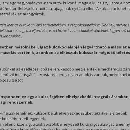
,
ami egy hagyományos -nem autó- kulcsnál maga a kulcs. Ez, illetve a ho
/motor illetéktelen indítása, ajtajainak nyitása ellen. A kulcsszár lehet f
asználják az autógyártók.
etétekhez az autókban lévő zárbetétekben is csapok/lamellák működnek, melyek el
elő kulcsot engedik elfordulni, ezzel biztosítva mechanikai védelmet, legyen szó a
áskapcsolóról.
setben másolni kell, igaz kulcskód alapján legyártható a másolat 
másolás történik, azonban az elkészült kulcsszár mégis tökéletes
autónkat az esetleges lopás ellen, később megjelentek a mechanikus zár
ellenőrző indításgátlók. Mostanra pedig olyan autók is vannak, melyeknél t
jogosultságot.
nsponder, ez egy a kulcs fejében elhelyezkedő integrált áramkör,
sági rendszernek.
májúak lehetnek, kulcson belüli elhelyezkedésüket tekintve is eltérőek
közelében kell legyenek.
an ellenőrizze a gyújtáskapcsolóba helyezett kulcs jogosultságát, amenn
lttal úgy a kulcs elfordításakor beindul a motor, ha nem egyezik akkor v