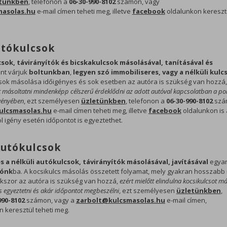
tünkben
, telefonon a
06-30-990-8102
számon, vagy
masolas.hu
e-mail címen teheti meg, illetve
facebook
oldalunkon keresztü
tókulcsok
ok, távirányítók és bicskakulcsok másolásával, tanításával és
nt várjuk
boltunkban
,
legyen szó immobiliseres, vagy a nélküli kulc
sok másolása időigényes és sok esetben az autóra is szükség van hozzá
t másoltatni mindenképp célszerű érdeklődni az adott autóval kapcsolatban a po
gvényében
, ezt személyesen
üzletünkben
, telefonon a
06-30-990-8102
szá
ulcsmasolas.hu
e-mail címen teheti meg, illetve
facebook
oldalunkon is 
l igény esetén időpontot is egyeztethet.
Autókulcsok
s a nélküli autókulcsok, távirányítók másolásával, javításával
egyar
lónk
ba. A kocsikulcs másolás összetett folyamat, mely gyakran hosszabb 
kszor az autóra is szükség van hozzá,
ezért mielőtt elindulna kocsikulcsot má
egyeztetni és akár időpontot megbeszélni
, ezt személyesen
üzletünkben
,
990-8102
számon, vagy a
zarbolt@kulcsmasolas.hu
e-mail címen,
n keresztül teheti meg.