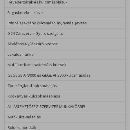
Hevederzárak és kulcsmásolásuk
Fogaskerekes zárak
Páncélszekrény kulcsmásolás, nyitás, javítás
0-24 Zárszerviz Gyors szolgálat
Általános Nyílászáró Szerviz
Lakatosmunka
Alapvető sütik (kötelező)
Olyan sütik, amelyek szükségesek az
Mul-T-Lock Antibakteriális kulcsok
oldal megfelelő működéséhez, mint a
munkamenet (session) süti.
GEGEGE AP3000 és GEGE AP2000 kulcsmásolás
Zone England kulcsmásolás
Mérési sütik
Olyan sütik, amelyek segítenek
Kódkártyás kulcsok másolása
megismerni számunkra a weboldal
ÁLLÁSLEHETŐSÉG SZERVIZES MUNKAKÖRBE!
látogatottságát, használati szokásait.
Autókulcs-másolás
Rólunk mondták