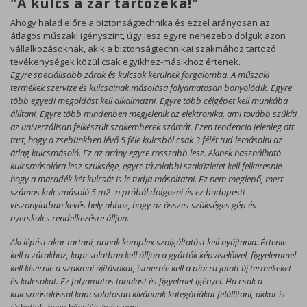
"A kulcs a zár tartozéka!"
Ahogy halad előre a biztonságtechnika és ezzel arányosan az
átlagos műszaki igényszint, úgy lesz egyre nehezebb dolguk azon
vállalkozásoknak, akik a biztonságtechnikai szakmához tartozó
tevékenységek közül csak egyikhez-másikhoz értenek.
Egyre speciálisabb zárak és kulcsok kerülnek forgalomba. A műszaki
termékek szervize és kulcsainak másolása folyamatosan bonyolódik. Egyre
több egyedi megoldást kell alkalmazni. Egyre több célgépet kell munkába
állítani. Egyre több mindenben megjelenik az elektronika, ami tovább szűkíti
az univerzálisan felkészült szakemberek számát. Ezen tendencia jelenleg ott
tart, hogy a zsebünkben lévő 5 féle kulcsból csak 3 félét tud lemásolni az
átlag kulcsmásoló. Ez az arány egyre rosszabb lesz. Akinek használható
kulcsmásolóra lesz szüksége, egyre távolabbi szaküzletet kell felkeresnie,
hogy a maradék két kulcsát is le tudja másoltatni. Ez nem meglepő, mert
számos kulcsmásoló 5 m2 -n próbál dolgozni és ez budapesti
viszonylatban kevés hely ahhoz, hogy az összes szükséges gép és
nyerskulcs rendelkezésre álljon.
Aki lépést akar tartani, annak komplex szolgáltatást kell nyújtania. Értenie
kell a zárakhoz, kapcsolatban kell álljon a gyártók képviselőivel, figyelemmel
kell kísérnie a szakmai újításokat, ismernie kell a piacra jutott új termékeket
és kulcsokat. Ez folyamatos tanulást és figyelmet igényel. Ha csak a
kulcsmásolással kapcsolatosan kívánunk kategóriákat felállítani, akkor is