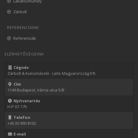
Lakatosműhely
Zárbolt
REFERENCIÁINK
Referenciák
ELÉRHETŐSÉGEINK
Cégnév
Zárbolt & Kulcsmásoló - Letis Magyarország Kft.
Cím
1149 Budapest, Várna utca 5/B
Nyitvatartás
H-P 07-17h
Telefon
+36 30 990 8102
E-mail