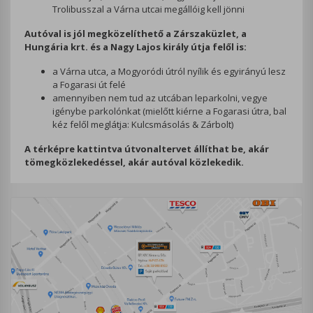
Trolibusszal a Várna utcai megállóig kell jönni
Autóval is jól megközelíthető a Zárszaküzlet, a
Hungária krt. és a Nagy Lajos király útja felől is:
a Várna utca, a Mogyoródi útról nyílik és egyirányú lesz
a Fogarasi út felé
amennyiben nem tud az utcában leparkolni, vegye
igénybe parkolónkat (mielőtt kiérne a Fogarasi útra, bal
kéz felől meglátja: Kulcsmásolás & Zárbolt)
A térképre kattintva útvonaltervet állíthat be, akár
tömegközlekedéssel, akár autóval közlekedik.