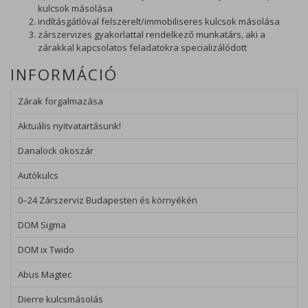
kulcsok másolása
indításgátlóval felszerelt/immobiliseres kulcsok másolása
zárszervizes gyakorlattal rendelkező munkatárs, aki a
zárakkal kapcsolatos feladatokra specializálódott
INFORMÁCIÓ
Zárak forgalmazása
Aktuális nyitvatartásunk!
Danalock okoszár
Autókulcs
0–24 Zárszerviz Budapesten és környékén
DOM Sigma
DOM ix Twido
Abus Magtec
Dierre kulcsmásolás