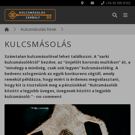
+36 30 990 8102
Kulcsmásolás hírek
KULCSMÁSOLÁS
KERESÉS
Számtalan kulcsmásolóval lehet találkozni. A "sarki
Bezárás
kulcsmásolóktól" kezdve, az "önjelölt koronás multikon" át, a
"mindegy a minőség, csak sok legyen" kulcsmásolókig. A
kedvenc szlogenünk az egyik konkurens cégtől, amely
remekül példázza, hogy miért is érdemes megválasztani,
hogy kit is tisztelünk meg a pénzünkkel: "Kulcsmásolók
között a legjobb üveges, üvegesek között a legjobb
kulcsmásoló." - no comment