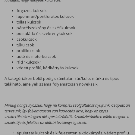
láthatjuk, hogy hányféle kulcs van:
fogazott kulcsok
laponmart/pontfuratos kulcsok
tollas kulcsok
páncélszekrény és széf kulcsok
postaláda és szekrénykulcsok
csőkulcsok
tűkulcsok
profilkulcsok
autó és motorkulcsok
rfid "kulcsok"
védett profilú, kódkártyás kulcsok...
A kategóriákon belül pedig számtalan zár/kulcs márka és típus
található, amelyek száma folyamatosan növekszik.
Mindig hangsúlyozzuk, hogy mi komplex szolgáltatást nyújtunk. Csapatban
tervezünk, így folyamatosan van kapacitás arra, hogy az egyes
szakterületekre legyen aki specializálódik. Szaküzletünkben külön megvan a
szakértője és felelőse az alábbi tevékenységeknek:
épületzár kulcsok és kifejezetten a kódkártyás, védett profilú