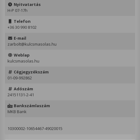
Nyitvatartás
H-P 07-17h
Telefon
+36 30 990 8102
E-mail
zarbolt@kulcsmasolas.hu
Weblap
kulcsmasolas.hu
Cégjegyzékszám
01-09-992862
Adószám
24151131-2-41
Bankszámlaszám
MKB Bank
10300002-10654467-49020015