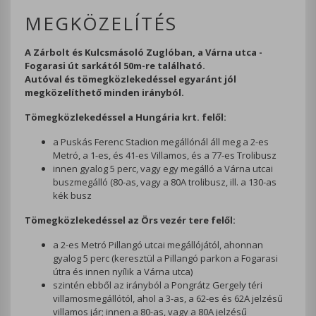
MEGKÖZELÍTÉS
A Zárbolt és Kulcsmásoló Zuglóban, a Várna utca -
Fogarasi út sarkától 50m-re található.
Autóval és tömegközlekedéssel egyaránt jól
megközelíthető minden irányból.
Tömegközlekedéssel a Hungária krt. felől:
a Puskás Ferenc Stadion megállónál áll meg a 2-es
Metró, a 1-es, és 41-es Villamos, és a 77-es Trolibusz
innen gyalog 5 perc, vagy egy megálló a Várna utcai
buszmegálló (80-as, vagy a 80A trolibusz, ill. a 130-as
kék busz
Tömegközlekedéssel az Örs vezér tere felől:
a 2-es Metró Pillangó utcai megállójától, ahonnan
gyalog 5 perc (keresztül a Pillangó parkon a Fogarasi
útra és innen nyílik a Várna utca)
szintén ebből az irányból a Pongrátz Gergely téri
villamosmegállótól, ahol a 3-as, a 62-es és 62A jelzésű
villamos jár; innen a 80-as, vagy a 80A jelzésű