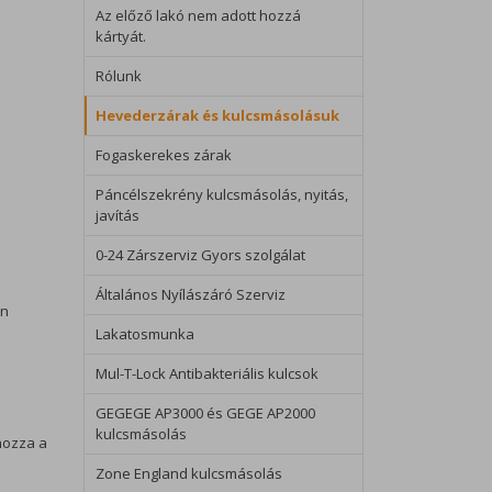
Az előző lakó nem adott hozzá
kártyát.
Rólunk
Hevederzárak és kulcsmásolásuk
Fogaskerekes zárak
Páncélszekrény kulcsmásolás, nyitás,
javítás
0-24 Zárszerviz Gyors szolgálat
Általános Nyílászáró Szerviz
on
Lakatosmunka
Mul-T-Lock Antibakteriális kulcsok
GEGEGE AP3000 és GEGE AP2000
kulcsmásolás
hozza a
Zone England kulcsmásolás