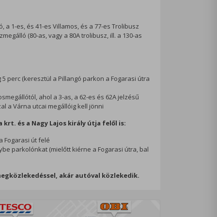
 a 1-es, és 41-es Villamos, és a 77-es Trolibusz
egálló (80-as, vagy a 80A trolibusz, ill. a 130-as
 5 perc (keresztül a Pillangó parkon a Fogarasi útra
osmegállótól, ahol a 3-as, a 62-es és 62A jelzésű
al a Várna utcai megállóig kell jönni
rt. és a Nagy Lajos király útja felől is:
a Fogarasi út felé
e parkolónkat (mielőtt kiérne a Fogarasi útra, bal
megközlekedéssel, akár autóval közlekedik.