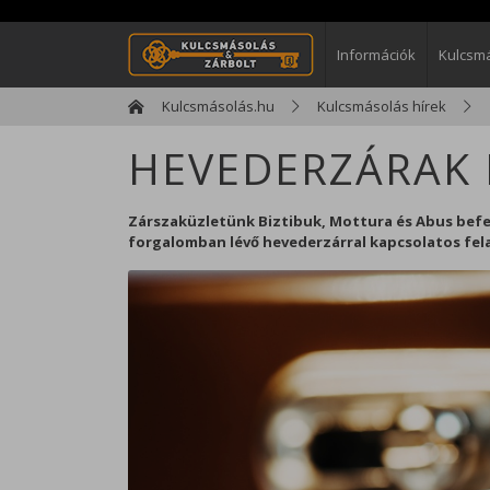
Információk
Kulcsm
Kulcsmásolás.hu
Kulcsmásolás hírek
HEVEDERZÁRAK 
Zárszaküzletünk Biztibuk, Mottura és Abus befes
forgalomban lévő hevederzárral kapcsolatos felad