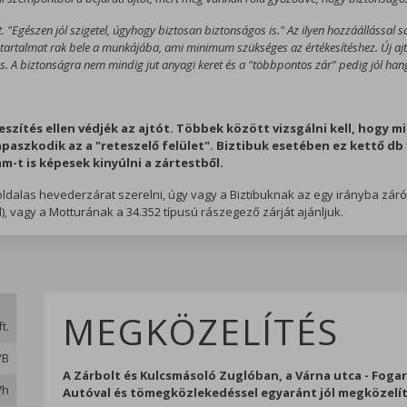
t. "Egészen jól szigetel, úgyhogy biztosan biztonságos is." Az ilyen hozzáállással s
artalmat rak bele a munkájába, ami minimum szükséges az értékesítéshez. Új aj
. A biztonságra nem mindig jut anyagi keret és a "többpontos zár" pedig jól hang
zítés ellen védjék az ajtót. Többek között vizsgálni kell, hogy mi
kapaszkodik az a "reteszelő felület". Biztibuk esetében ez kettő d
-t is képesek kinyúlni a zártestből.
ldalas hevederzárat szerelni, úgy vagy a Biztibuknak az egy irányba zár
), vagy a Motturának a 34.352 típusú rászegező zárját ajánljuk.
MEGKÖZELÍTÉS
t.
/B
A Zárbolt és Kulcsmásoló Zuglóban, a Várna utca - Fogar
7h
Autóval és tömegközlekedéssel egyaránt jól megközelít