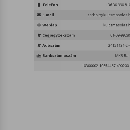
Telefon
+36 30 990 81
E-mail
zarbolt@kulcsmasolas.
Weblap
kulcsmasolas.
Cégjegyzékszám
01-09-9928
Adószám
24151131-2-
Bankszámlaszám
MKB Ba
10300002-10654467-490200