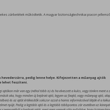
es zárbetétek működtetik. A magyar biztonságtechnikai piacon jellemz
Alapvető sütik (kötelező)
Olyan sütik, amelyek szükségesek az
oldal megfelelő működéséhez, mint a
munkamenet (session) süti.
Mérési sütik
n hevederzárra, pedig lenne helye. Kifejezetten a műanyag ajtók
Olyan sütik, amelyek segítenek
 lehet feszíteni.
megismerni számunkra a weboldal
i ajtókon már van egy (néhol több is) és ha elveszett a kulcs, vagy tönkre ment a 
látogatottságát, használati szokásait.
A másik oka, hogy minden új bejárati ajtó, legyen az faajtó, vagy műanyag ajtó, ala
elben) és az ajtót értékesítők sokszor azzal a hamis információval látják el a laiku
elmet nyújt. Pedig a legtöbb ajtó és a legtöbb többpontos zár esetében ez könnye
lmi szempontból a bejárati ajtót, mert meg vannak róla győződve, hogy biztonságo