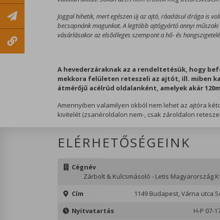
Joggal hihetik, mert egészen új az ajtó, ráadásul drága is vol
becsapnánk magunkat. A legtöbb ajtógyártó annyi műszaki t
vásárlásakor az elsődleges szempont a hő- és hangszigetelés
A hevederzáraknak az a rendeltetésük, hogy befes
mekkora felületen reteszeli az ajtót, ill. miben 
átmérőjű acélrúd oldalanként, amelyek akár 120mm
Amennyiben valamilyen okból nem lehet az ajtóra kéto
kivitelét (zsanéroldalon nem-, csak zároldalon reteszel
ELÉRHETŐSÉGEINK
Cégnév
Zárbolt & Kulcsmásoló - Letis Magyarország Kf
Cím
1149 Budapest, Várna utca 5
Nyitvatartás
H-P 07-1