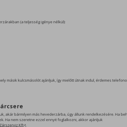
rzárakban (a teljesség igénye nélkül):
ly másik kulcsmásolót ajánljuk, így mielőtt útnak indul, érdemes telefon
zárcsere
buk, akár bármilyen más hevederzárba, úgy állunk rendelkezésére. Ha be
ek. Ha nem szeretne ezzel ennyit foglalkozni, akkor ajánljuk
Zárszerviz Kft
-t.