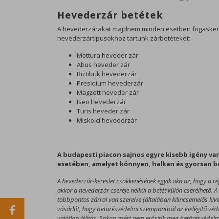
Hevederzár betétek
A hevederzárakat majdnem minden esetben fogaskerek
hevederzártípusokhoz tartunk zárbetéteket:
Mottura heveder zár
Abus heveder zár
Biztibuk hevederzár
Presidium hevederzár
Magzett heveder zár
Iseo hevederzár
Turis heveder zár
Miskolci hevederzár
A budapesti piacon sajnos egyre kisebb igény va
esetében, amelyet könnyen, halkan és gyorsan be
A hevederzár-kereslet csökkenésének egyik oka az, hogy a rég
akkor a hevederzár cseréje nélkül a betét külön cserélhető. 
többpontos zárral van szerelve (általában kilincsemelős kivit
vásárlót, hogy betörésvédelmi szempontból az kielégítő véd
valótlan állítás. Sokan azért nem erősítik meg betörésvéde