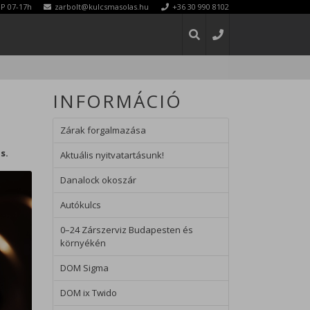
P 07-17h
zarbolt@kulcsmasolas.hu
+36 30 990 8102
INFORMÁCIÓ
KERESÉS
Zárak forgalmazása
s.
Aktuális nyitvatartásunk!
Danalock okoszár
Autókulcs
0–24 Zárszerviz Budapesten és
környékén
DOM Sigma
DOM ix Twido