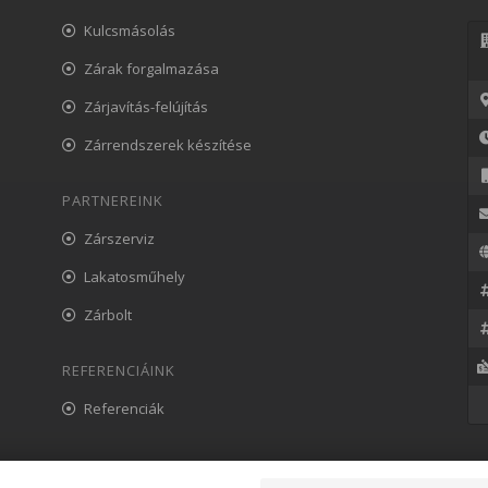
Kulcsmásolás
Zárak forgalmazása
Zárjavítás-felújítás
Zárrendszerek készítése
PARTNEREINK
Zárszerviz
Lakatosműhely
Zárbolt
REFERENCIÁINK
Referenciák