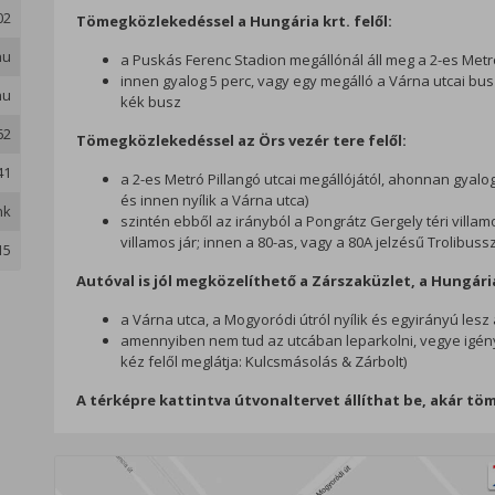
02
Tömegközlekedéssel a Hungária krt. felől:
hu
a Puskás Ferenc Stadion megállónál áll meg a 2-es Metró,
innen gyalog 5 perc, vagy egy megálló a Várna utcai buszm
hu
kék busz
62
Tömegközlekedéssel az Örs vezér tere felől:
41
a 2-es Metró Pillangó utcai megállójától, ahonnan gyalog
és innen nyílik a Várna utca)
nk
szintén ebből az irányból a Pongrátz Gergely téri villam
villamos jár; innen a 80-as, vagy a 80A jelzésű Trolibussz
15
Autóval is jól megközelíthető a Zárszaküzlet, a Hungária k
a Várna utca, a Mogyoródi útról nyílik és egyirányú lesz 
amennyiben nem tud az utcában leparkolni, vegye igényb
kéz felől meglátja: Kulcsmásolás & Zárbolt)
A térképre kattintva útvonaltervet állíthat be, akár tö