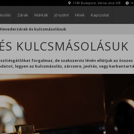
1149 Budapest, Várna utca 5/B
H-
ásolás
Zárak
Márkák
Jó tudni!
Hírek
Kapcsolat
Hevederzárak és kulcsmásolásuk
ÉS KULCSMÁSOLÁSUK
Bezárás
zítésgátlókat forgalmaz, de szakszerviz lévén ellátjuk az összes
atot, legyen az kulcsmásolás, zárcsere, javítás, vagy karbantartá