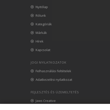
Nyitólap
Rólunk
Kategóriák
Márkák
Hírek
Kapcsolat
JOGI NYILATKOZATOK
Felhasználási feltételek
Adatkezelési nyilatkozat
FEJLESZTÉS ÉS ÜZEMELTETÉS
Jaws Creative
Süti-beállítások módosítása