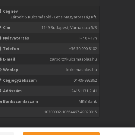
Cégnév
Zárbolt & Kulcsmásoló - Letis Magyarország Kft.
Cím
1149 Budapest, Várna utca 5/B
Nyitvatartás
H-P 07-17h
Telefon
+36 30 990 8102
E-mail
zarbolt@kulcsmasolas.hu
Weblap
kulcsmasolas.hu
Cégjegyzékszám
01-09-992862
Adószám
24151131-2-41
Bankszámlaszám
MKB Bank
10300002-10654467-49020015