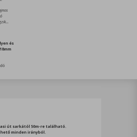
ajnos
tó
zik...
lyen és
b 18mm
ódó
asi út sarkától 50m-re található.
hető minden irányból.