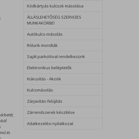
Kódkártyás kulcsok másolása
ÁLLÁSLEHETŐSÉG SZERVIZES
ő
MUNKAKÖRBE!
Autókulcs-másolás
Rólunk mondták
Saját parkolóval rendelkezünk
Elektronikus beléptetők
Kiárusítás - Akciók
Kulcsmásolás
Zárjavítás-felújítás
Zárrendszerek készítése
zárbetét,
pból
Adatkezelési nyilatkozat
s
lmű és
s.