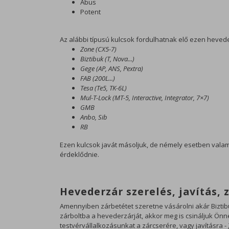
Abus
Potent
Az alábbi típusú kulcsok fordulhatnak elő ezen hevede
Zone (CX5-7)
Biztibuk (T, Nova...)
Gege (AP, ANS, Pextra)
FAB (200L...)
Tesa (Te5, TK-6L)
Mul-T-Lock (MT-5, Interactive, Integrator, 7×7)
GMB
Anbo, Sib
RB
Ezen kulcsok javát másoljuk, de némely esetben valame
érdeklődnie.
Hevederzár szerelés, javítás, 
Amennyiben zárbetétet szeretne vásárolni akár Bizti
zárboltba a hevederzárját, akkor meg is csináljuk Önn
testvérvállalkozásunkat a zárcserére, vagy javításra -